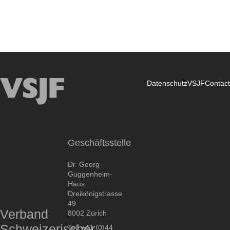
Datenschutz
VSJF
Contact
Union
Suisse
des
Comités
Geschäftsstelle
d’Entraide
Juive
Dr. Georg
Guggenheim-
Haus
Dreikönigstrasse
49
Verband
8002 Zürich
Schweizerischer
Tel. +41 (0)44