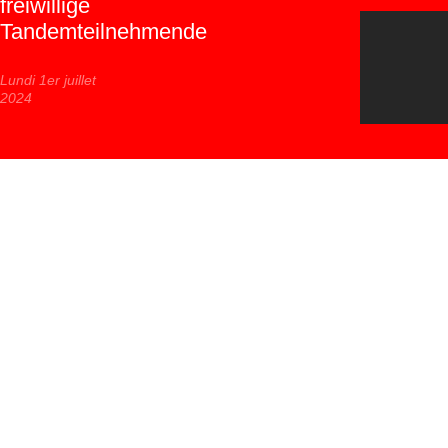
freiwillige
Tandemteilnehmende
Lundi 1er juillet
2024
Weiterbildung für Freiwillige "Migration
und Trauma"