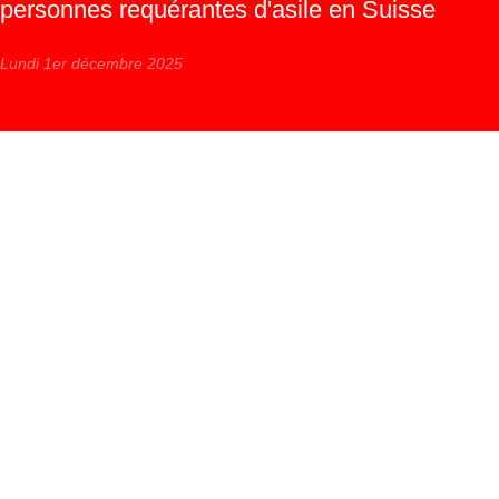
personnes requérantes d'asile en Suisse
Lundi 1er décembre 2025
Charte de la protection juridiques pour
personnes requérantes d'asile
Charte de la protection juridique