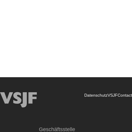
Datenschutz
VSJF
Contact
Association
of
Swiss
Jewish
Geschäftsstelle