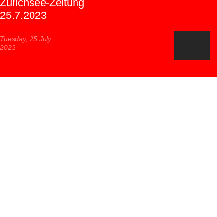
Zürichsee-Zeitung
25.7.2023
Tuesday, 25 July
2023
Bericht der Zürichsee Zeitung vom
25.07.2023 zum Tandemprojekt
"Gemeinsam Hier"