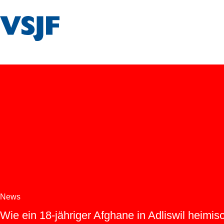
VSJF
News
Wie ein 18-jähriger Afghane in Adliswil heimisc