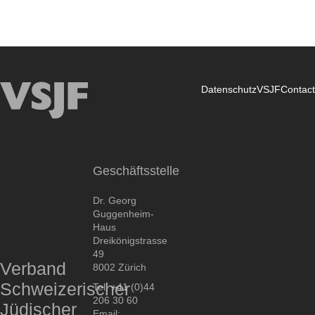
Datenschutz
VSJF
Contact
Union
Suisse
des
Comités
Geschäftsstelle
d’Entraide
Juive
Dr. Georg
Guggenheim-
Haus
Dreikönigstrasse
49
Verband
8002 Zürich
Schweizerischer
Tel. +41 (0)44
206 30 60
Jüdischer
Email: