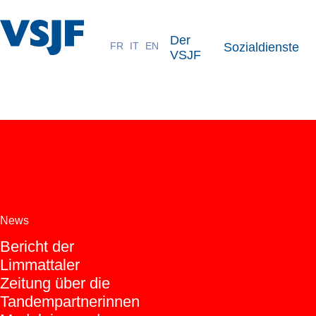
Der
FR
IT
EN
Sozialdienste
VSJF
VSJF
News
Bericht der
Limmattaler
Zeitung über die
Tandempartnerinnen