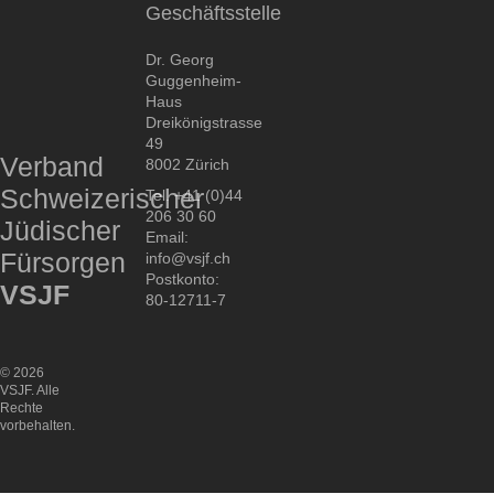
Geschäftsstelle
Dr. Georg
Guggenheim-
Haus
Dreikönigstrasse
49
Verband
8002 Zürich
Schweizerischer
Tel. +41 (0)44
206 30 60
Jüdischer
Email:
Fürsorgen
info@vsjf.ch
Postkonto:
VSJF
80-12711-7
© 2026
VSJF. Alle
Rechte
vorbehalten.